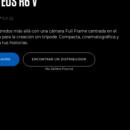
N
EOS R6 V
5.0
(1)
tenidos más allá con una cámara Full Frame centrada en el
 para la creación sin trípode. Compacta, cinematográfica y
 tus historias.
AHORA
ENCONTRAR UN DISTRIBUIDOR
No Sellers Found