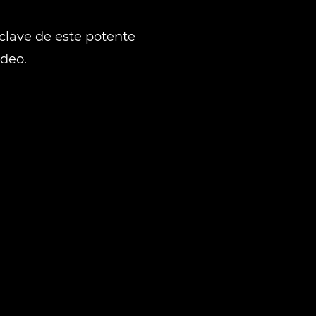
 clave de este potente
ídeo.
OR
IAPOSITIVA