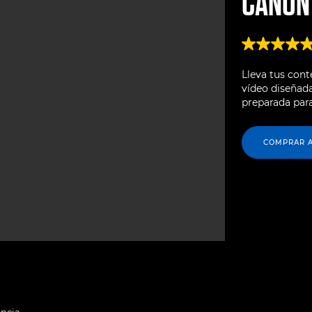
CANO
Lleva tus con
vídeo diseñada
preparada para
COMPRAR 
encia