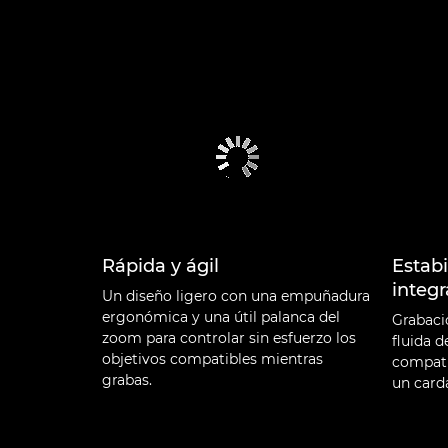
Rápida y ágil
Estab
integr
Un diseño ligero con una empuñadura
ergonómica y una útil palanca del
Grabaci
zoom para controlar sin esfuerzo los
fluida d
objetivos compatibles mientras
compatib
grabas.
un card