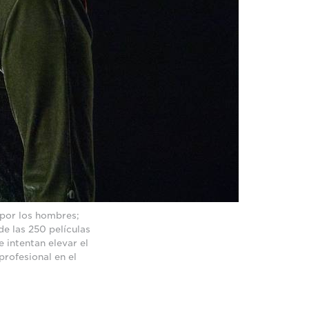
 por los hombres;
de las 250 películas
 intentan elevar el
profesional en el