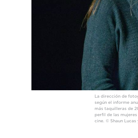
La dirección de foto
según el informe anua
más taquilleras de 2
perfil de las mujeres
cine. © Shaun Lucas