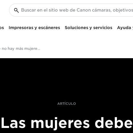
os
Impresoras y escáneres
Soluciones y servicios
Ayuda y
¿Por qué no hay más mujeres en el cine?
ARTÍCULO
Las mujeres deb