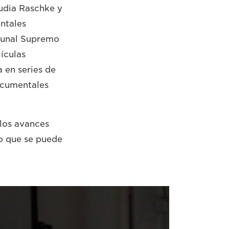
audia Raschke y
entales
ibunal Supremo
ículas
 en series de
ocumentales
los avances
lo que se puede