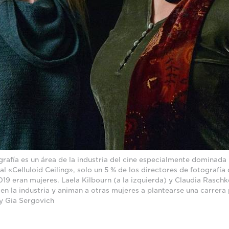
grafía es un área de la industria del cine especialmente dominada
l «Celluloid Ceiling», solo un 5 % de los directores de fotografía 
019 eran mujeres. Laela Kilbourn (a la izquierda) y Claudia Raschke
 en la industria y animan a otras mujeres a plantearse una carrera 
 y Gia Sergovich