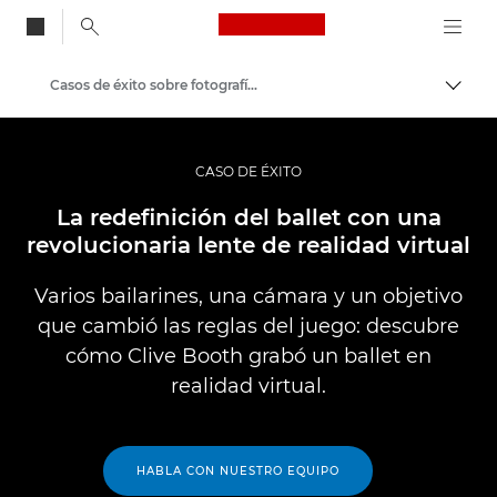
Canon Logo, back to
Casos de éxito sobre fotografía y vídeo profesionales
Activ
Canon
Fotografías y vídeos profesionales
CASO DE ÉXITO
La redefinición del ballet con una
revolucionaria lente de realidad virtual
Varios bailarines, una cámara y un objetivo
que cambió las reglas del juego: descubre
cómo Clive Booth grabó un ballet en
realidad virtual.
HABLA CON NUESTRO EQUIPO