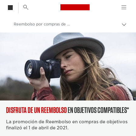
Canon Logo, back t
Reembolso por compras de objetivos: disfrute de un reembolso con objetivos compatibles
Activ
el
Canon
hilo
de
Aria
DISFRUTA DE UN REEMBOLSO
EN OBJETIVOS COMPATIBLES*
La promoción de Reembolso en compras de objetivos
finalizó el 1 de abril de 2021.