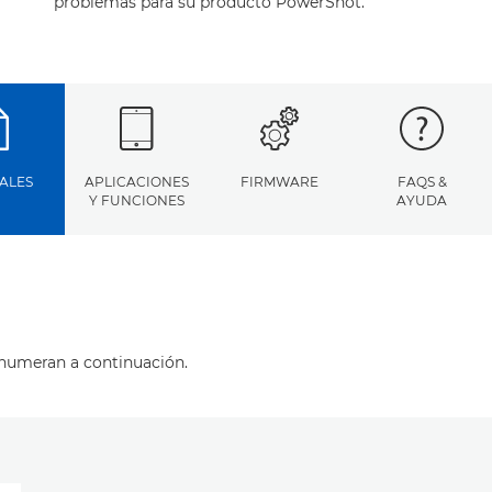
problemas para su producto PowerShot.
ALES
APLICACIONES
FIRMWARE
FAQS &
Y FUNCIONES
AYUDA
enumeran a continuación.