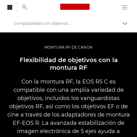
Canon Logo, back to
Compatibilidad con objetivos de la EOS R5 C de Canon
Activ
Canon
Cámaras digitales
MONTURA RF DE CANON
EOS R5 C de Canon: cámaras
Flexibilidad de objetivos con la
montura RF
Con la montura RF, la EOS R5 C es
compatible con una amplia variedad de
objetivos, incluidos los vanguardistas
objetivos RF, así como los objetivos EF o de
cine a través de los adaptadores de montura
EF-EOS R. La avanzada estabilización de
imagen electrónica de 5 ejes ayuda a