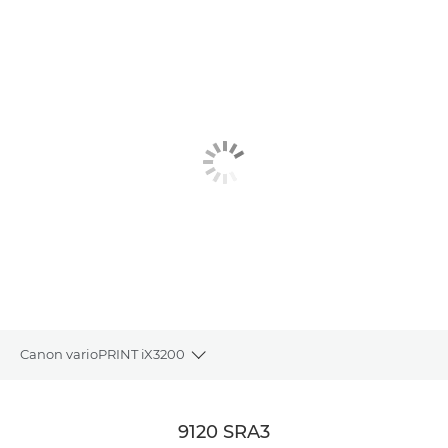
Canon varioPRINT iX3200
Toggle breadcrumbs
Descripción general
9120 SRA3