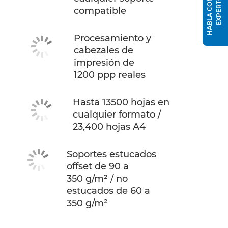
H
A
B
L
A
C
O
N
U
N
E
X
P
E
R
T
O
compatible
Procesamiento y
cabezales de
impresión de
1200 ppp reales
Hasta 13500 hojas en
cualquier formato /
23,400 hojas A4
Soportes estucados
offset de 90 a
350 g/m² / no
estucados de 60 a
350 g/m²