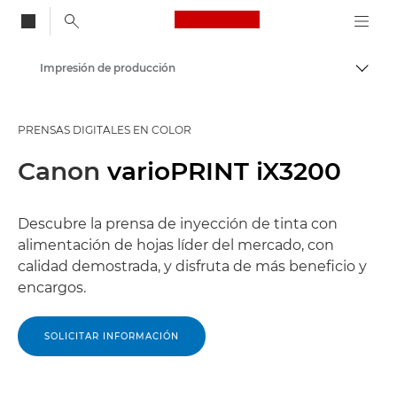
Canon Logo, back to
Impresión de producción
Activ
Canon
PRENSAS DIGITALES EN COLOR
Soluciones y servicios
Canon
varioPRINT iX3200
Productos para empresa
Descubre la prensa de inyección de tinta con
alimentación de hojas líder del mercado, con
calidad demostrada, y disfruta de más beneficio y
encargos.
SOLICITAR INFORMACIÓN