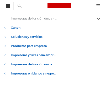
Canon Logo, back to
Impresoras de función única - i-SENSYS LBP361dw de Canon
Activ
Canon
Soluciones y servicios
Productos para empresa
Impresoras y faxes para empresa y oficina
Impresoras de función única
Impresoras en blanco y negro para oficina