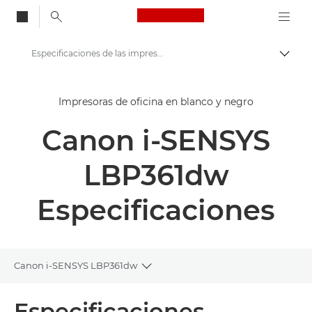
Canon Logo, back to
Especificaciones de las impresoras de función única i-SENSYS LBP361dw de Canon
Activ
Canon
Impresoras de oficina en blanco y negro
Soluciones y servicios
Canon i-SENSYS
Productos para empresa
Impresoras y faxes para empresa y oficina
LBP361dw
Impresoras de función única
Especificaciones
Impresoras en blanco y negro para oficina
Impresoras de función única - i-SENSYS LBP361dw de Canon
Canon i-SENSYS LBP361dw
Toggle breadcrumbs
Descripción general
Especificaciones