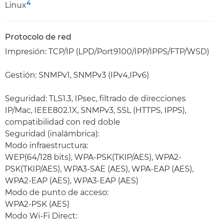
4
Linux
Protocolo de red
Impresión: TCP/IP (LPD/Port9100/IPP/IPPS/FTP/WSD)
Gestión: SNMPv1, SNMPv3 (IPv4,IPv6)
Seguridad: TLS1.3, IPsec, filtrado de direcciones
IP/Mac, IEEE802.1X, SNMPv3, SSL (HTTPS, IPPS),
compatibilidad con red doble
Seguridad (inalámbrica):
Modo infraestructura:
WEP(64/128 bits), WPA-PSK(TKIP/AES), WPA2-
PSK(TKIP/AES), WPA3-SAE (AES), WPA-EAP (AES),
WPA2-EAP (AES), WPA3-EAP (AES)
Modo de punto de acceso:
WPA2-PSK (AES)
Modo Wi-Fi Direct: