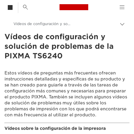
Canon Logo, back t
Vídeos de configuración y solución de problemas de la PIXMA TS6240
Activ
el
Vídeos de configuración y
Canon
hilo
solución de problemas de la
de
Consumer Product Support
Aria
PIXMA TS6240
Vídeos de configuración y solución de problemas
Estos vídeos de preguntas más frecuentes ofrecen
instrucciones detalladas y específicas de su producto y
se han creado para guiarle a través de las tareas de
configuración más comunes y necesarias para preparar
el producto PIXMA. También se incluyen algunos vídeos
de solución de problemas muy útiles sobre los
problemas de impresión con los que podrá encontrarse
con más frecuencia al utilizar el producto.
Vídeos sobre la configuración de la impresora