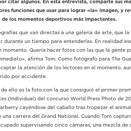
r citar algunos. En esta entrevista, comparte sus me
jores funciones que usar para lograr «la» imagen, y r
s de los momentos deportivos más impactantes.
tografías que van directas a una galería de arte, que l
ir durante un tiempo para entenderlas. En realidad es
 momento. Quería hacer fotos con las que la gente pu
inmediato», afirma Tom. Como fotógrafo para The Gua
aptar la atención de los lectores en el momento, au
rido por accidente.
de ello es la foto con la que consiguió el primer prem
es (Individual) del concurso World Press Photo de 201
arberry cayéndose del caballo tras tropezar el anima
e una carrera del Grand National. Cuando Tom capturó
ocupado supervisando cinco cámaras, una mezcla de