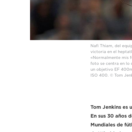
Nafi Thiam, del equip
victoria en el hepta
«Normalmente mis fot
foto se centra en lo
un objetivo EF 400mm
ISO 400. © Tom Jen
Tom Jenkins es u
En sus 30 años d
Mundiales de fút