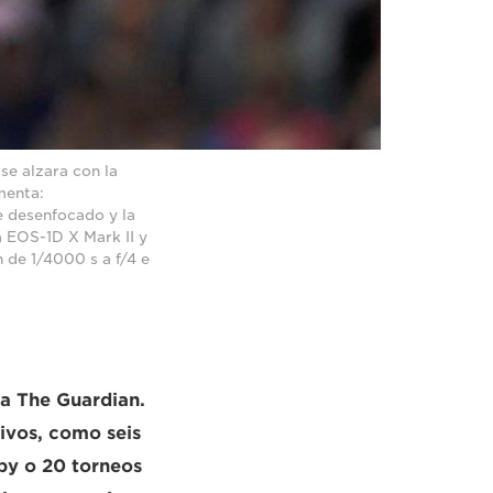
 se alzara con la
menta:
e desenfocado y la
a EOS-1D X Mark II y
 de 1/4000 s a f/4 e
ra The Guardian.
ivos, como seis
by o 20 torneos