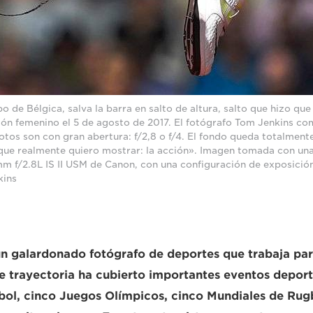
o de Bélgica, salva la barra en salto de altura, salto que hizo que
tlón femenino el 5 de agosto de 2017. El fotógrafo Tom Jenkins co
os son con gran abertura: f/2,8 o f/4. El fondo queda totalment
 que realmente quiero mostrar: la acción». Imagen tomada con un
 f/2.8L IS II USM de Canon, con una configuración de exposición
kins
n galardonado fotógrafo de deportes que trabaja pa
e trayectoria ha cubierto importantes eventos deport
bol, cinco Juegos Olímpicos, cinco Mundiales de Rug