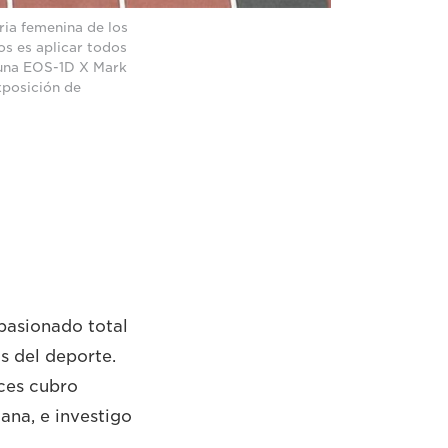
oria femenina de los
os es aplicar todos
 una EOS-1D X Mark
xposición de
pasionado total
s del deporte.
eces cubro
ana, e investigo