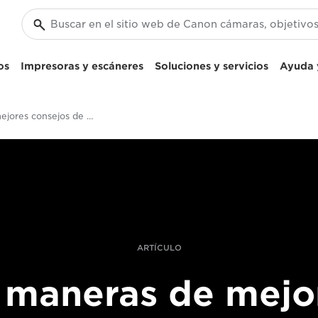
os
Impresoras y escáneres
Soluciones y servicios
Ayuda y
Los 10 mejores consejos de Tom Jenkins para mejorar la fotografía de deportes
ARTÍCULO
 maneras de mejo