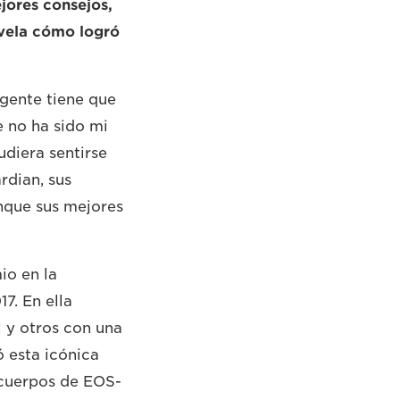
jores consejos,
evela cómo logró
a gente tiene que
e no ha sido mi
diera sentirse
rdian, sus
nque sus mejores
io en la
7. En ella
l y otros con una
 esta icónica
 cuerpos de EOS-