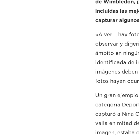
de Wimbledon, po
incluidas las me
capturar alguno
«A ver..., hay fo
observar y diger
ámbito en ningún
identificada de 
imágenes deben c
fotos hayan ocur
Un gran ejemplo 
categoría Deport
capturó a Nina C
valla en mitad d
imagen, estaba 