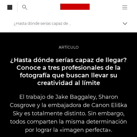
Canon Logo, back to
¿Hasta dónde serías capaz de llegar para conseguir la imagen perfecta?
Activ
Canon
Fotografías y vídeos profesionales
ARTÍCULO
Historias
¿Hasta dónde serías capaz de llegar?
Conoce a tres profesionales de la
fotografía que buscan llevar su
creatividad al límite
El trabajo de Jake Baggaley, Sharon
Cosgrove y la embajadora de Canon Eliška
Sky es totalmente distinto. Sin embargo,
todos comparten la misma determinación
por lograr la «imagen perfecta».