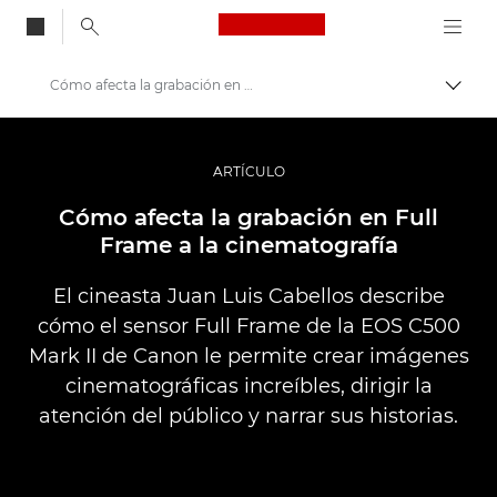
Canon Logo, back to
Cómo afecta la grabación en Full Frame a la narración
Activ
Canon
Fotografías y vídeos profesionales
ARTÍCULO
Historias
Cómo afecta la grabación en Full
Frame a la cinematografía
El cineasta Juan Luis Cabellos describe
cómo el sensor Full Frame de la EOS C500
Mark II de Canon le permite crear imágenes
cinematográficas increíbles, dirigir la
atención del público y narrar sus historias.