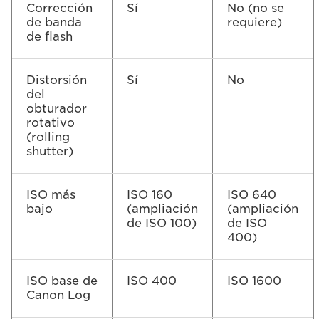
Corrección
Sí
No (no se
de banda
requiere)
de flash
Distorsión
Sí
No
del
obturador
rotativo
(rolling
shutter)
ISO más
ISO 160
ISO 640
bajo
(ampliación
(ampliación
de ISO 100)
de ISO
400)
ISO base de
ISO 400
ISO 1600
Canon Log