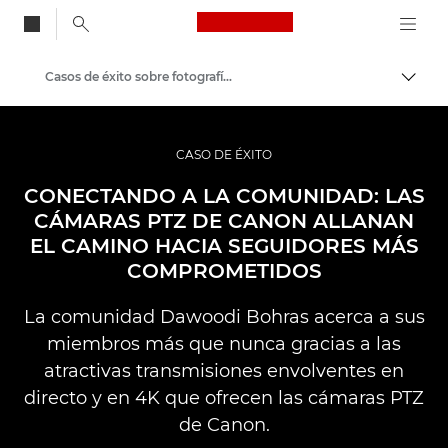
Canon Logo, back to
Casos de éxito sobre fotografía y vídeo profesionales
Activ
Canon
Fotografías y vídeos profesionales
CASO DE ÉXITO
CONECTANDO A LA COMUNIDAD: LAS
CÁMARAS PTZ DE CANON ALLANAN
EL CAMINO HACIA SEGUIDORES MÁS
COMPROMETIDOS
La comunidad Dawoodi Bohras acerca a sus
miembros más que nunca gracias a las
atractivas transmisiones envolventes en
directo y en 4K que ofrecen las cámaras PTZ
de Canon.