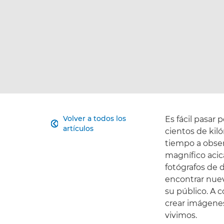
Volver a todos los
Es fácil pasar

artículos
cientos de kil
tiempo a obse
magnífico acica
fotógrafos de 
encontrar nuev
su público. A 
crear imágenes
vivimos.