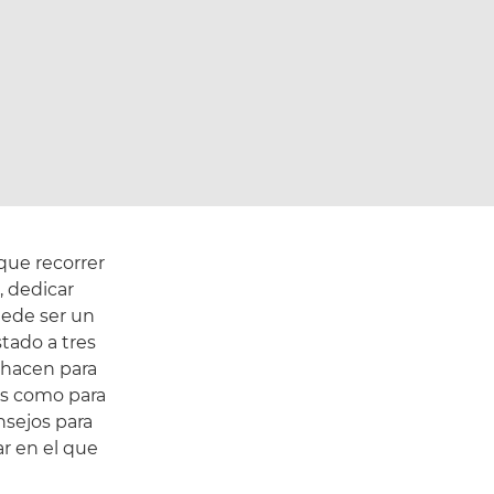
 que recorrer
, dedicar
uede ser un
stado a tres
 hacen para
os como para
nsejos para
ar en el que