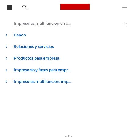
Canon Logo, back to
Impresoras multifunción en color
Activ
Canon
Soluciones y servicios
Productos para empresa
Impresoras y faxes para empresa y oficina
Impresoras multifunción, impresoras todo en uno