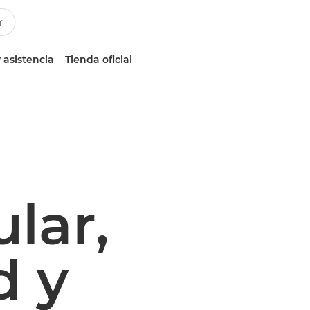
 asistencia
Tienda oficial
lar,
d y