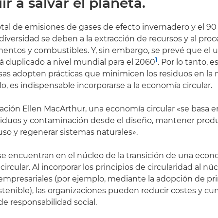
ir a salvar el planeta.
otal de emisiones de gases de efecto invernadero y el 90
diversidad se deben a la extracción de recursos y al pr
imentos y combustibles. Y, sin embargo, se prevé que el 
1
á duplicado a nivel mundial para el 2060
. Por lo tanto,
as adopten prácticas que minimicen los residuos en la 
llo, es indispensable incorporarse a la economía circular.
ción Ellen MacArthur, una economía circular «se basa en
siduos y contaminación desde el diseño, mantener prod
uso y regenerar sistemas naturales».
e encuentran en el núcleo de la transición de una econo
rcular. Al incorporar los principios de circularidad al nú
empresariales (por ejemplo, mediante la adopción de pri
stenible), las organizaciones pueden reducir costes y cu
 responsabilidad social.