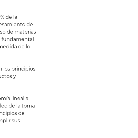
 % de la
ocesamiento de
uso de materias
 es fundamental
medida de lo
 los principios
uctos y
mía lineal a
cleo de la toma
ncipios de
mplir sus