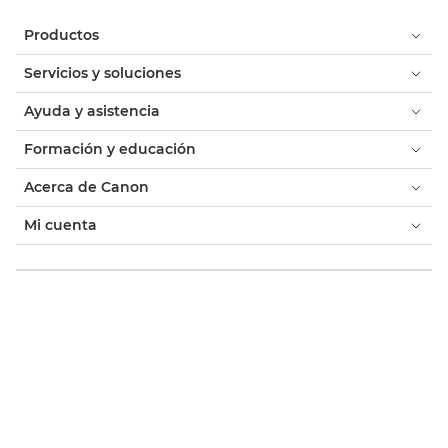
Productos
Servicios y soluciones
Ayuda y asistencia
Formación y educación
Acerca de Canon
Mi cuenta
Términos y condiciones
Aviso sobre cookies
Accesibilidad
Privacidad
Declaración sobre esclavitud moderna (PDF)
Tienda Canon oficial
Consumidor: Dónde comprar
Negocios: Dónde comprar
Ajustes de cookies
Canon Spain