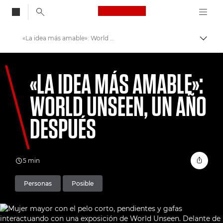
Canon Logo, back to
«La idea más amable»: World Unseen, un año después
Activ
Canon
«LA IDEA MÁS AMABLE»:
Te damos la bienvenida a VIEW
WORLD UNSEEN, UN AÑO
DESPUÉS
5 min
Personas
Posible