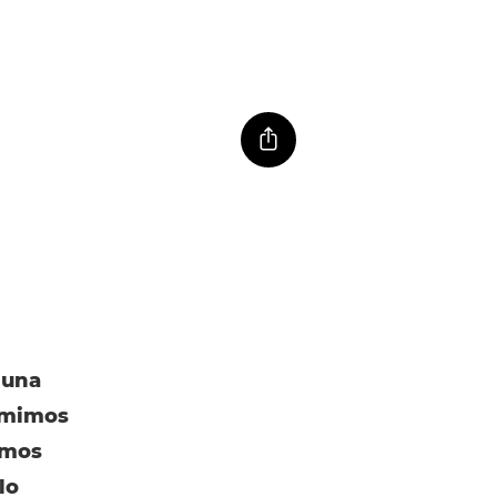
 una
imimos
emos
lo