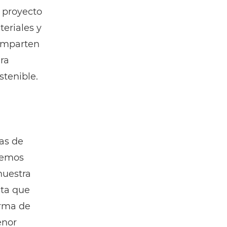
 proyecto
eriales y
comparten
ra
stenible.
as de
nemos
nuestra
sta que
orma de
enor