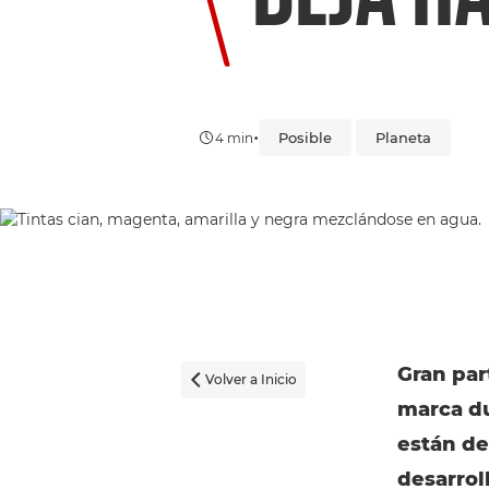
•
Posible
Planeta
4 min
Gran par
Volver a Inicio

marca du
están de
desarrol