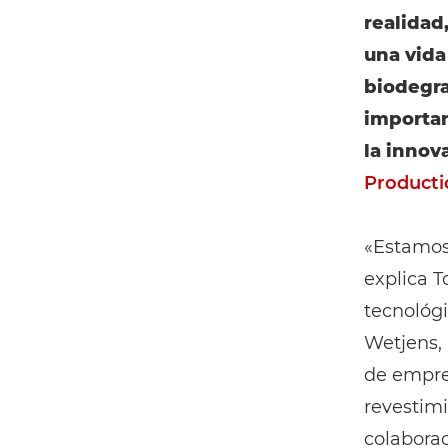
realidad
una vida 
biodegra
importan
la innov
Producti
«Estamos
explica T
tecnológi
Wetjens,
de empres
revestim
colabora