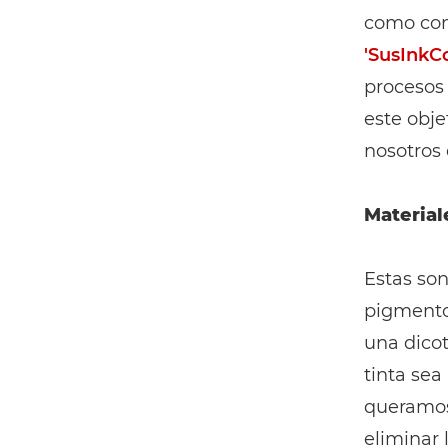
como con
'SusInkC
procesos
este obje
nosotros 
Material
Estas son
pigmento 
una dico
tinta sea
queramos 
eliminar 