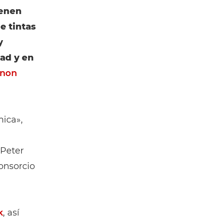
ienen
e tintas
y
dad y en
non
ica»,
 Peter
onsorcio
k
, así