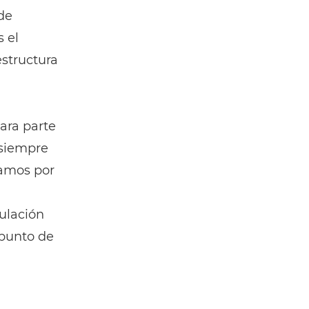
de
 el
estructura
ara parte
 siempre
zamos por
ulación
 punto de