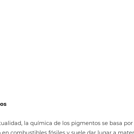
os
tualidad, la química de los pigmentos se basa por
en combustibles fósiles y suele dar lugar a mater