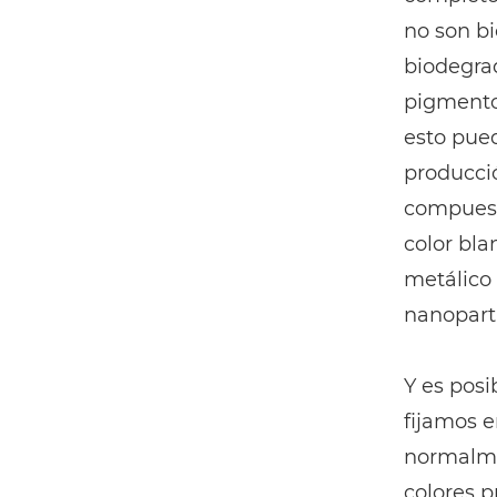
no son b
biodegrad
pigmento
esto pue
producci
compuest
color blan
metálico 
nanopartí
Y es posi
fijamos e
normalme
colores p