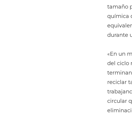
tamaño po
química q
equivalen
durante u
«En un m
del ciclo
terminan
reciclar 
trabajand
circular 
eliminaci