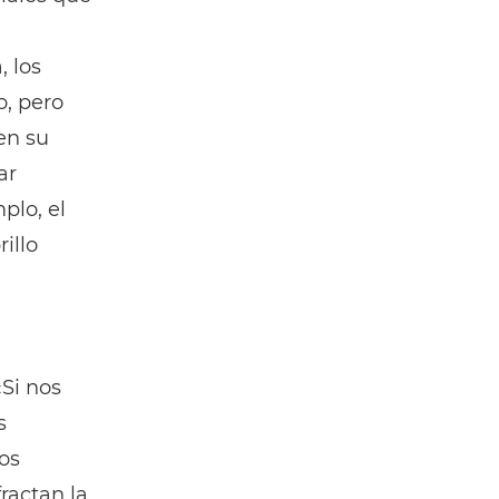
 los
, pero
en su
ar
plo, el
illo
«Si nos
s
os
ractan la