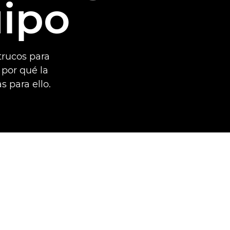
uipo
trucos para
 por qué la
 para ello.