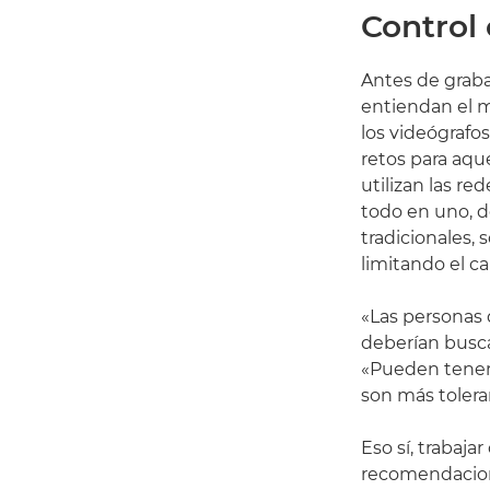
Control 
Antes de graba
entiendan el m
los videógrafo
retos para aqu
utilizan las re
todo en uno, d
tradicionales,
limitando el c
«Las personas q
deberían busca
«Pueden tener 
son más tolera
Eso sí, trabaja
recomendacione