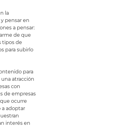
n la
a y pensar en
pones a pensar:
urarme de que
 tipos de
 para subirlo
contenido para
a una atracción
resas con
res de empresas
o que ocurre
 a adoptar
muestran
n interés en