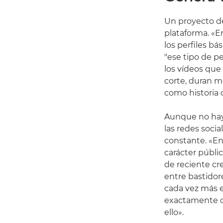
Un proyecto de
plataforma. «En
los perfiles bá
"ese tipo de p
los vídeos que
corte, duran 
como historia 
Aunque no hay 
las redes socia
constante. «En
carácter públi
de reciente cr
entre bastido
cada vez más e
exactamente c
ello».