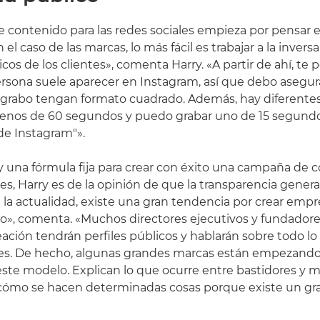
 contenido para las redes sociales empieza por pensar e
 el caso de las marcas, lo más fácil es trabajar a la invers
sicos de los clientes», comenta Harry. «A partir de ahí, te 
ersona suele aparecer en Instagram, así que debo aseg
 grabo tengan formato cuadrado. Además, hay diferentes
menos de 60 segundos y puedo grabar uno de 15 segundos
de Instagram"».
una fórmula fija para crear con éxito una campaña de 
les, Harry es de la opinión de que la transparencia gener
 la actualidad, existe una gran tendencia por crear emp
co», comenta. «Muchos directores ejecutivos y fundado
eación tendrán perfiles públicos y hablarán sobre todo l
res. De hecho, algunas grandes marcas están empezando
ste modelo. Explican lo que ocurre entre bastidores y 
ómo se hacen determinadas cosas porque existe un gra