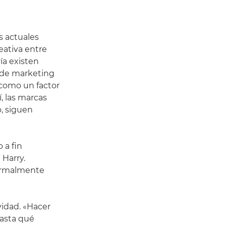
s actuales
eativa entre
ía existen
s de marketing
e como un factor
, las marcas
o, siguen
 a fin
 Harry.
normalmente
ividad. «Hacer
hasta qué