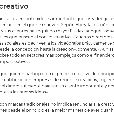
creativo
r cualquier contenido, es importante que los videógrafo
ercado en el que se mueven. Según Harry, la relación cr
s y sus clientes ha adquirido mayor fluidez, aunque todav
ellos que buscan el control creativo. «Muchos directore
des sociales, es decir ven a los videógrafos prácticament
esde la concepción hasta la creación», comenta. «Aun así
 sobre todo en sectores más complejos como el financier
ampo creativo».
ue quieren participar en el proceso creativo de principio
r colaborar con empresas de reciente creación», sugiere
el dinero suficiente para ser un cliente importante y 
ntes a las nuevas ideas».
r con marcas tradicionales no implica renunciar a la creat
s desde el principio es la mejor manera de averiguar 