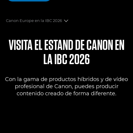
Canon Europe en la IBC 2026
Dónde encontrarnos
VISITA EL ESTAND DE CANON EN
Productos
LA IBC 2026
Soluciones audiovisuales profesionales
Con la gama de productos híbridos y de vídeo
Gamas de productos
profesional de Canon, puedes producir
contenido creado de forma diferente.
Canon Professional Services