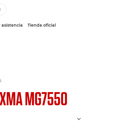
 asistencia
Tienda oficial
S
IXMA MG7550