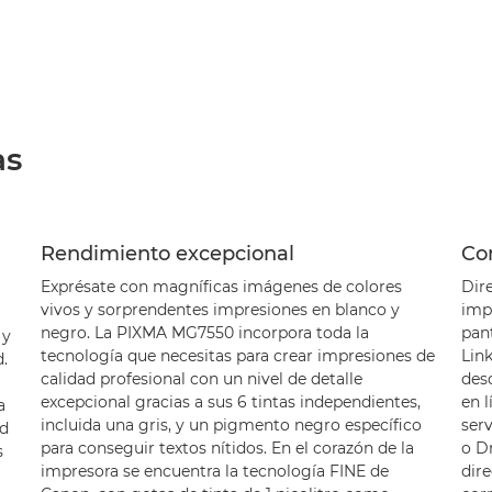
as
Rendimiento excepcional
Co
Exprésate con magníficas imágenes de colores
Dire
vivos y sorprendentes impresiones en blanco y
impr
negro. La PIXMA MG7550 incorpora toda la
pan
 y
tecnología que necesitas para crear impresiones de
Lin
.
calidad profesional con un nivel de detalle
des
excepcional gracias a sus 6 tintas independientes,
en 
a
incluida una gris, y un pigmento negro específico
ser
ad
para conseguir textos nítidos. En el corazón de la
o Dr
s
impresora se encuentra la tecnología FINE de
dir