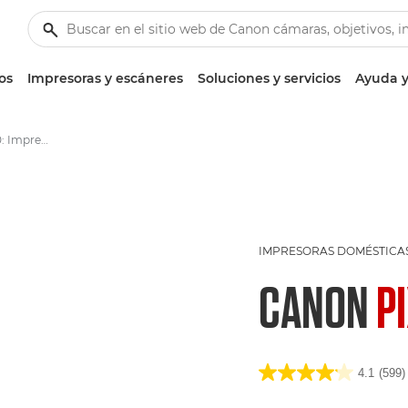
os
Impresoras y escáneres
Soluciones y servicios
Ayuda y
Canon PIXMA MG7550: Impresoras fotográficas de inyección de tinta
IMPRESORAS DOMÉSTICA
CANON
P
4.1
(599)