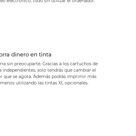
eo electrónico; todo sin utilizar el ordenador.*
rra dinero en tinta
ra sin preocuparte. Gracias a los cartuchos de
a independientes, solo tendrás que cambiar el
or que se agota. Además podrás imprimir más
menos utilizando las tintas XL opcionales.