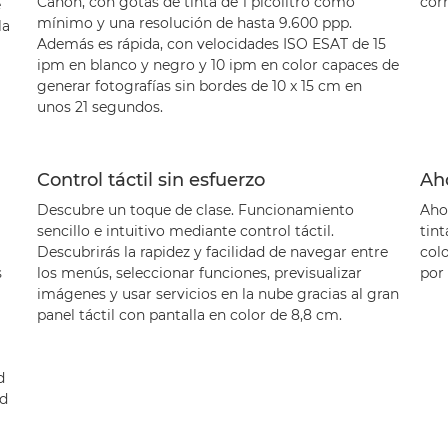
Canon, con gotas de tinta de 1 picolitro como
corr
e
mínimo y una resolución de hasta 9.600 ppp.
la
Además es rápida, con velocidades ISO ESAT de 15
ipm en blanco y negro y 10 ipm en color capaces de
generar fotografías sin bordes de 10 x 15 cm en
unos 21 segundos.
Control táctil sin esfuerzo
Aho
Descubre un toque de clase. Funcionamiento
Ahor
sencillo e intuitivo mediante control táctil.
tint
Descubrirás la rapidez y facilidad de navegar entre
col
s
los menús, seleccionar funciones, previsualizar
por 
imágenes y usar servicios en la nube gracias al gran
panel táctil con pantalla en color de 8,8 cm.
d
ad