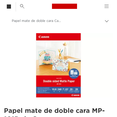
Canon Logo, back t
Papel mate de doble cara Canon MP-101D
Activ
el
Canon
hilo
de
Impresoras Canon: impresión de calidad
Aria
Papeles fotográficos para PIXMA
Papel mate de doble cara MP-