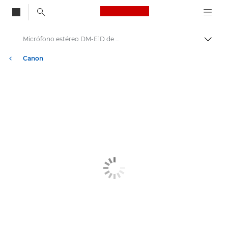
Canon Logo, back to
Micrófono estéreo DM-E1D de Canon
Activ
Canon