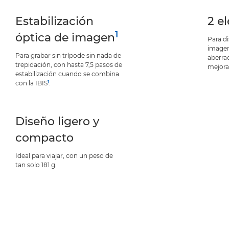
Estabilización
2 e
1
óptica de imagen
Para di
imagen
Para grabar sin trípode sin nada de
aberra
trepidación, con hasta 7,5 pasos de
mejora
estabilización cuando se combina
1
con la IBIS
.
Diseño ligero y
compacto
Ideal para viajar, con un peso de
tan solo 181 g.