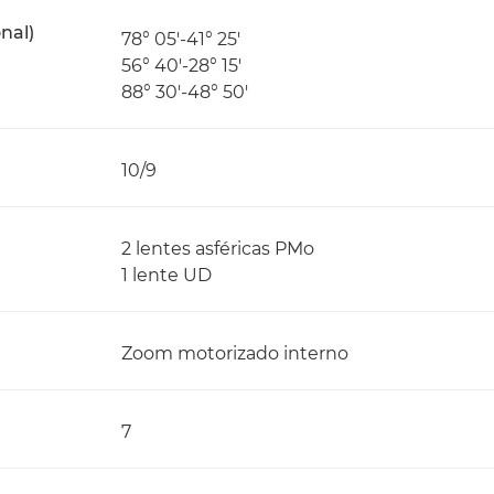
onal)
78° 05'-41° 25'
56° 40'-28° 15'
88° 30'-48° 50'
10/9
2 lentes asféricas PMo
1 lente UD
Zoom motorizado interno
7