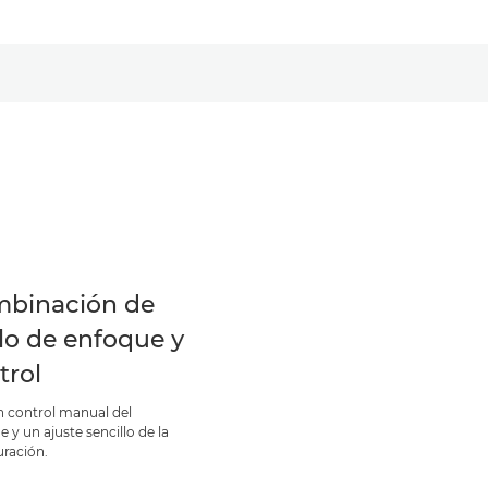
binación de
llo de enfoque y
trol
n control manual del
 y un ajuste sencillo de la
uración.