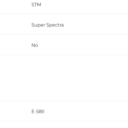
STM
Super Spectra
No
E-58II