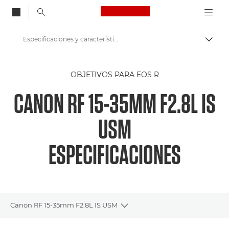
Canon Logo, back to
Especificaciones y características: RF 15-35MM F2.8L IS USM
Activ
Canon
OBJETIVOS PARA EOS R
Objetivos Canon para cámaras
CANON RF 15-35MM F2.8L IS
Objetivos RF 15-35mm F2.8L IS USM
USM
ESPECIFICACIONES
Canon RF 15-35mm F2.8L IS USM
Toggle breadcrumbs