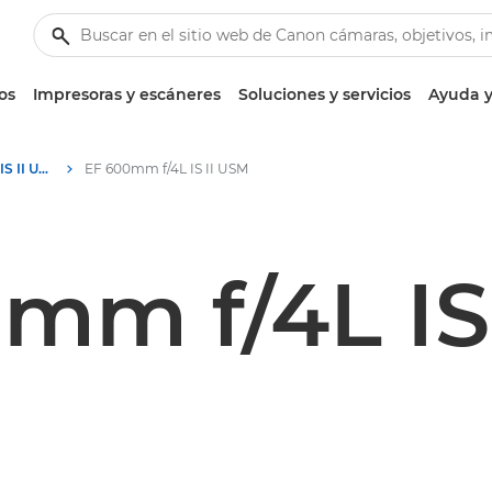
os
Impresoras y escáneres
Soluciones y servicios
Ayuda y
Canon EF 600mm f/4L IS II USM - Lenses - Camera & Photo lenses
EF 600mm f/4L IS II USM
mm f/4L IS