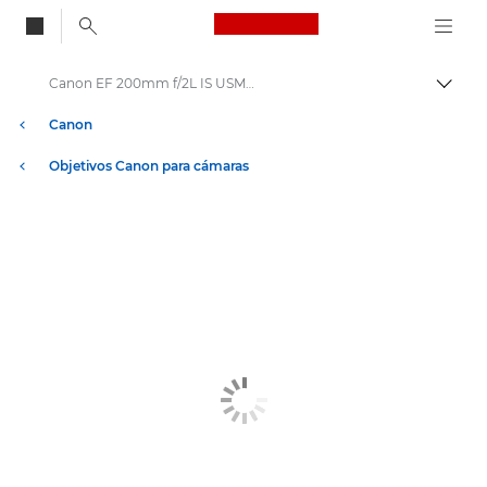
Canon Logo, back to
Canon EF 200mm f/2L IS USM - Lenses - Camera & Photo lenses
Activ
Canon
Objetivos Canon para cámaras