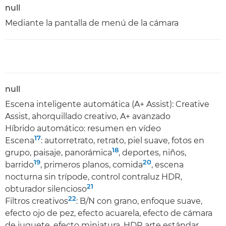
null
Mediante la pantalla de menú de la cámara
null
Escena inteligente automática (A+ Assist): Creative
Assist, ahorquillado creativo, A+ avanzado
Híbrido automático: resumen en vídeo
17
Escena
: autorretrato, retrato, piel suave, fotos en
18
grupo, paisaje, panorámica
, deportes, niños,
19
20
barrido
, primeros planos, comida
, escena
nocturna sin trípode, control contraluz HDR,
21
obturador silencioso
22
Filtros creativos
: B/N con grano, enfoque suave,
efecto ojo de pez, efecto acuarela, efecto de cámara
de juguete, efecto miniatura, HDR arte estándar,