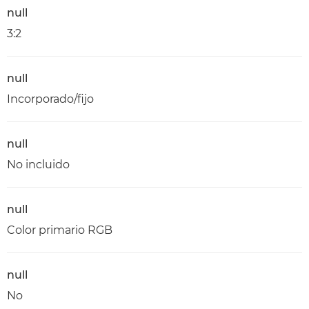
null
3:2
null
Incorporado/fijo
null
No incluido
null
Color primario RGB
null
No