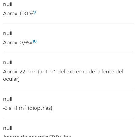
null
9
Aprox. 100 %
null
10
Aprox. 0,95x
null
-1
Aprox. 22 mm (a -1 m
del extremo de la lente del
ocular)
null
-1
-3 a +1 m
(dioptrías)
null