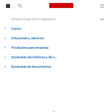
Canon Logo, back to
IRIScan Desk 6 Pro Desktop Camera Scanner
Activ
Canon
Soluciones y servicios
Productos para empresa
Escáneres domésticos y de oficina
Escáneres de documentos