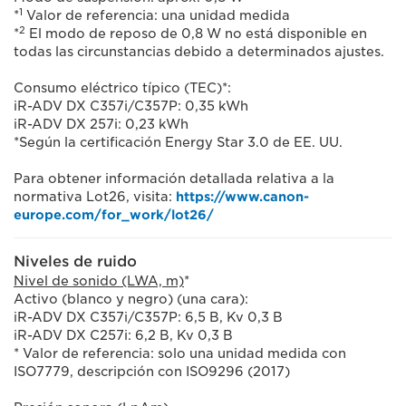
1
*
Valor de referencia: una unidad medida
2
*
El modo de reposo de 0,8 W no está disponible en
todas las circunstancias debido a determinados ajustes.
Consumo eléctrico típico (TEC)*:
iR-ADV DX C357i/C357P: 0,35 kWh
iR-ADV DX 257i: 0,23 kWh
*Según la certificación Energy Star 3.0 de EE. UU.
Para obtener información detallada relativa a la
normativa Lot26, visita:
https://www.canon-
europe.com/for_work/lot26/
Niveles de ruido
Nivel de sonido (LWA, m)
*
Activo (blanco y negro) (una cara):
iR-ADV DX C357i/C357P: 6,5 B, Kv 0,3 B
iR-ADV DX C257i: 6,2 B, Kv 0,3 B
* Valor de referencia: solo una unidad medida con
ISO7779, descripción con ISO9296 (2017)