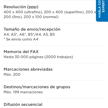
H
A
B
L
A
C
O
U
N
E
X
P
E
R
T
N
O
Resolución (ppp)
400 x 400 (ultrafino), 200 x 400 (superfino), 200 x
200 (fino), 200 x 100 (normal)
Tamaño de envío/recepción
A4, A5*, A6*, B5*/A4, A5, B5
* Se envía como A4
Memoria del FAX
Hasta 30 000 páginas (2000 trabajos)
Marcaciones abreviadas
Máx. 200
Destinos/marcaciones de grupos
Máx. 199 marcaciones
Difusión secuencial