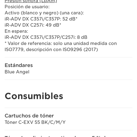
Presión sonora (LpAm)
Posición de usuario:
Activo (blanco y negro) (una cara):
iR-ADV DX C357i/C357P: 52 dB*
iR-ADV DX C257i: 49 dB*
En espera:
iR-ADV DX C357i/C357P/C257i: 8 dB
* Valor de referencia: solo una unidad medida con
ISO7779, descripción con ISO9296 (2017)
Estándares
Blue Angel
Consumibles
Cartuchos de tóner
Tóner C-EXV 55 BK/C/M/Y