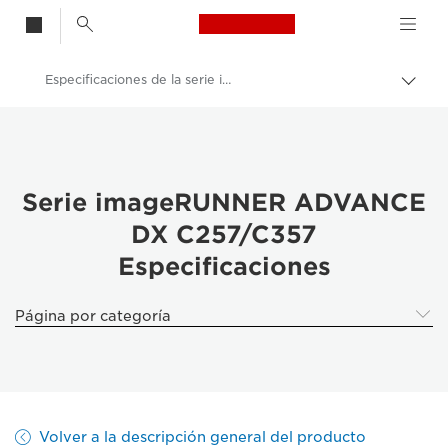
Canon Logo, back t
Especificaciones de la serie imageRUNNER ADVANCE DX C257/C357
Activ
Canon
Soluciones y servicios
Productos para empresa
Serie imageRUNNER ADVANCE
DX C257/C357
Impresoras y faxes para empresa y oficina
Especificaciones
Impresoras multifunción, impresoras todo en uno
Impresoras multifunción en color
Página por categoría
Serie imageRUNNER ADVANCE DX C257/C357
Volver a la descripción general del producto