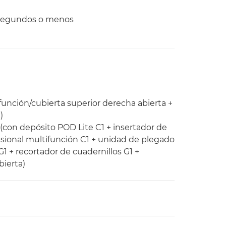
 segundos o menos
función/cubierta superior derecha abierta +
)
con depósito POD Lite C1 + insertador de
sional multifunción C1 + unidad de plegado
G1 + recortador de cuadernillos G1 +
bierta)