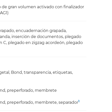
de gran volumen activado con finalizador
 AG1)
, grapado, encuadernación grapada,
manda, inserción de documentos, plegado
en C, plegado en zigzag acordeón, plegado
egetal, Bond, transparencia, etiquetas,
 Bond, preperforado, membrete
1
 Bond, preperforado, membrete, separador