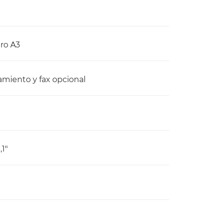
ro A3
amiento y fax opcional
1"