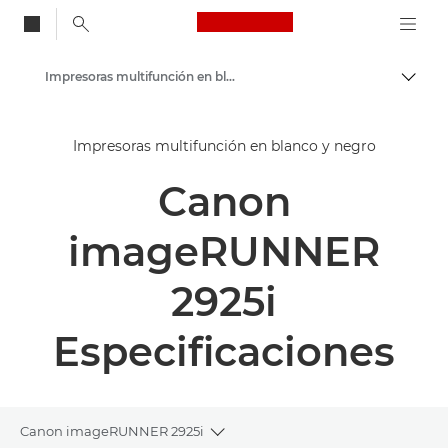
Canon Logo, back to
Impresoras multifunción en blanco y negro
Activ
Canon
Impresoras multifunción en blanco y negro
Soluciones y servicios
Canon
Productos para empresa
Impresoras y faxes para empresa y oficina
imageRUNNER
Impresoras multifunción, impresoras todo en uno
2925i
Especificaciones
Canon imageRUNNER 2925i
Toggle breadcrumbs