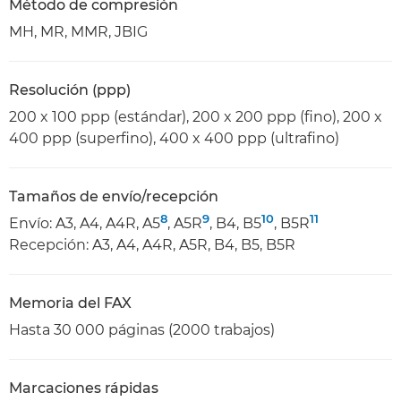
Método de compresión
MH, MR, MMR, JBIG
Resolución (ppp)
200 x 100 ppp (estándar), 200 x 200 ppp (fino), 200 x
400 ppp (superfino), 400 x 400 ppp (ultrafino)
Tamaños de envío/recepción
8
9
10
11
Envío: A3, A4, A4R, A5
, A5R
, B4, B5
, B5R
Recepción: A3, A4, A4R, A5R, B4, B5, B5R
Memoria del FAX
Hasta 30 000 páginas (2000 trabajos)
Marcaciones rápidas