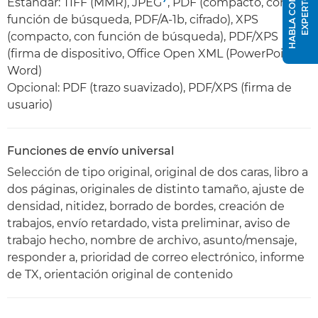
H
A
B
L
A
C
O
N
U
N
E
X
P
E
R
T
O
Estándar: TIFF (MMR), JPEG
, PDF (compacto, con
función de búsqueda, PDF/A-1b, cifrado), XPS
(compacto, con función de búsqueda), PDF/XPS
(firma de dispositivo, Office Open XML (PowerPoint,
Word)
Opcional: PDF (trazo suavizado), PDF/XPS (firma de
usuario)
Funciones de envío universal
Selección de tipo original, original de dos caras, libro a
dos páginas, originales de distinto tamaño, ajuste de
densidad, nitidez, borrado de bordes, creación de
trabajos, envío retardado, vista preliminar, aviso de
trabajo hecho, nombre de archivo, asunto/mensaje,
responder a, prioridad de correo electrónico, informe
de TX, orientación original de contenido