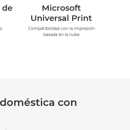
l de
Microsoft
Mayo
Universal Print
Protección 
y manip
o
Compatibilidad con la impresión
basada en la nube
a doméstica con