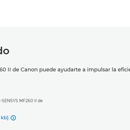
do
 II de Canon puede ayudarte a impulsar la eficie
e i-SENSYS MF260 II de
 kb]
