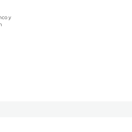
nco y
n