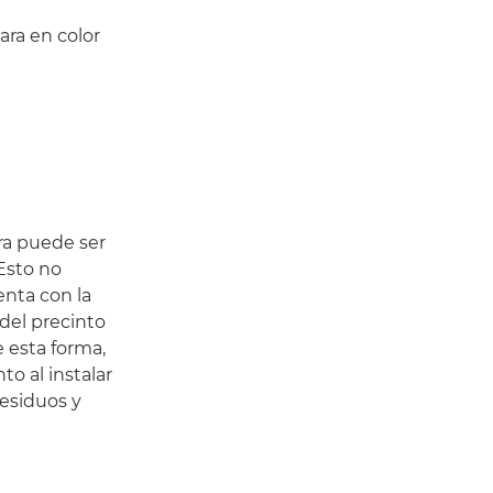
ara en color
ra puede ser
Esto no
enta con la
del precinto
e esta forma,
o al instalar
residuos y