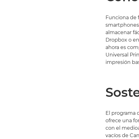
Funciona de f
smartphones,
almacenar fác
Dropbox o en
ahora es comp
Universal Prin
impresión ba
Soste
El programa d
ofrece una fo
con el medioa
vacíos de Ca