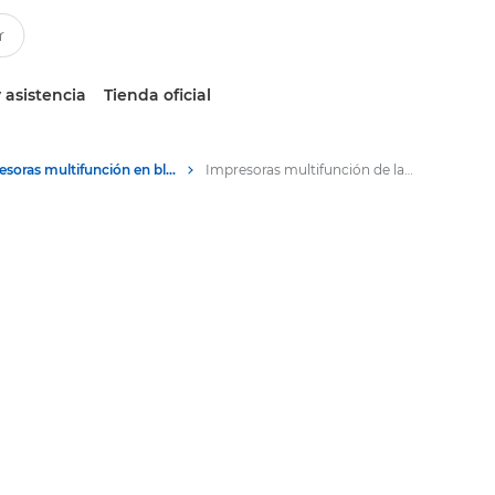
 asistencia
Tienda oficial
Impresoras multifunción en blanco y negro
Impresoras multifunción de la serie i-SENSYS MF260 II de Canon