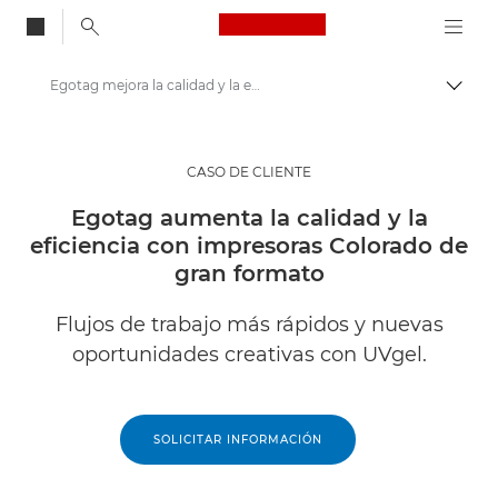
Canon Logo, back to
Egotag mejora la calidad y la eficiencia con UVgel
Activ
Canon
Soluciones y servicios
CASO DE CLIENTE
Información
Egotag aumenta la calidad y la
eficiencia con impresoras Colorado de
Casos de éxito empresariales
gran formato
Flujos de trabajo más rápidos y nuevas
oportunidades creativas con UVgel.
SOLICITAR INFORMACIÓN