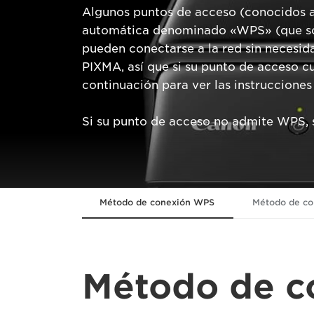
Algunos puntos de acceso (conocidos 
automática denominado «WPS» (que son l
pueden conectarse a la red sin necesid
PIXMA, así que si su punto de acceso 
continuación para ver las instruccion
Si su punto de acceso no admite WPS, 
Método de conexión WPS
Método de co
Método de c