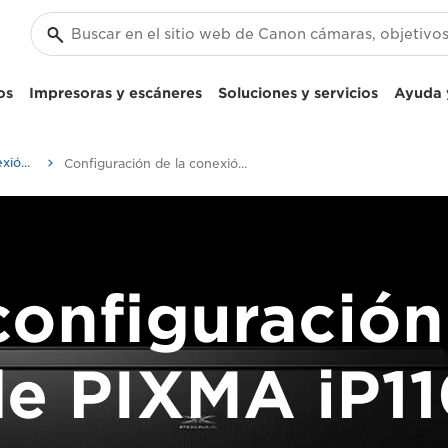
os
Impresoras y escáneres
Soluciones y servicios
Ayuda y
Configuración de la conexión inalámbrica de la impresora PIXMA
Configuración de la conexión inalámbrica de la PIXMA iP110
configuración
e PIXMA iP1