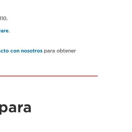
110.
ware
.
cto con nosotros
para obtener
para