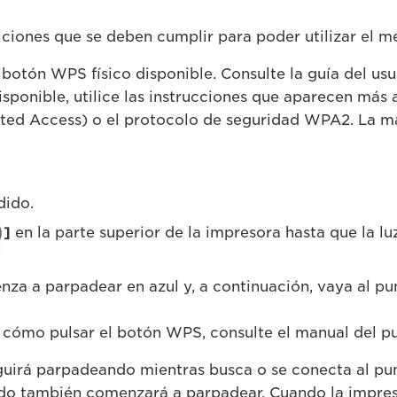
iciones que se deben cumplir para poder utilizar el 
botón WPS físico disponible. Consulte la guía del usu
isponible, utilice las instrucciones que aparecen más
cted Access) o el protocolo de seguridad WPA2. La m
.
dido.
]
en la parte superior de la impresora hasta que la 
za a parpadear en azul y, a continuación, vaya al pu
 cómo pulsar el botón WPS, consulte el manual del p
eguirá parpadeando mientras busca o se conecta al pu
dido también comenzará a parpadear. Cuando la impre