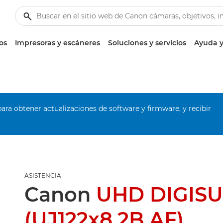
os
Impresoras y escáneres
Soluciones y servicios
Ayuda y
ara obtener actualizaciones de software y firmware, y recibir
ASISTENCIA
Canon
UHD DIGISU
(UJ122x8.2B AF)