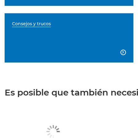
Consejos y trucos

Es posible que también necesit