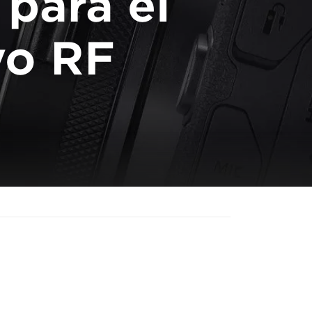
 para el
vo RF