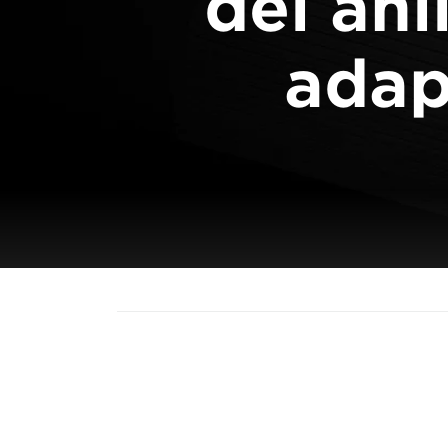
del ani
adap