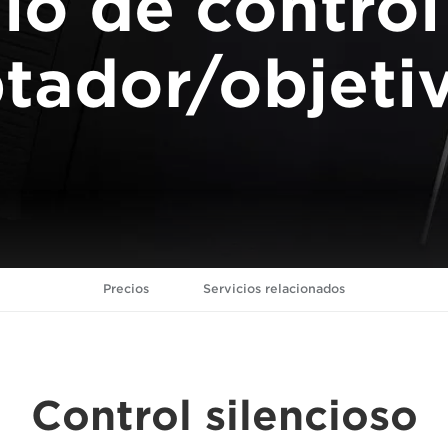
llo de control
tador/objeti
Precios
Servicios relacionados
Control silencioso