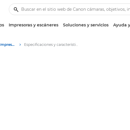
os
Impresoras y escáneres
Soluciones y servicios
Ayuda y
PIXMA serie TS8050 - Impresoras
Especificaciones y características: Serie PIXMA TS8050 de Canon