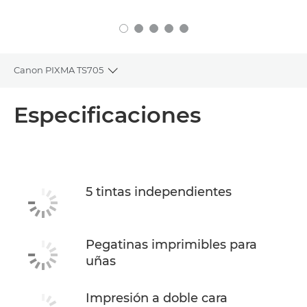
Canon PIXMA TS705
Toggle breadcrumbs
Descripción general
Especificaciones
Especificaciones
Asistencia
5 tintas independientes
COMPRAR TINTA
Pegatinas imprimibles para
uñas
Impresión a doble cara