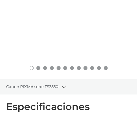
Canon PIXMA serie TS3550i
Toggle breadcrumbs
Descripción general
Especificaciones
Especificaciones
Asistencia