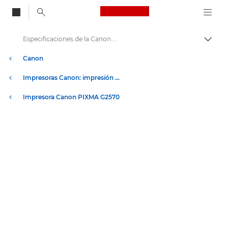
Canon Logo, back to
Especificaciones de la Canon PIXMA G2570
Activ
Canon
Impresoras Canon: impresión de calidad
Impresora Canon PIXMA G2570