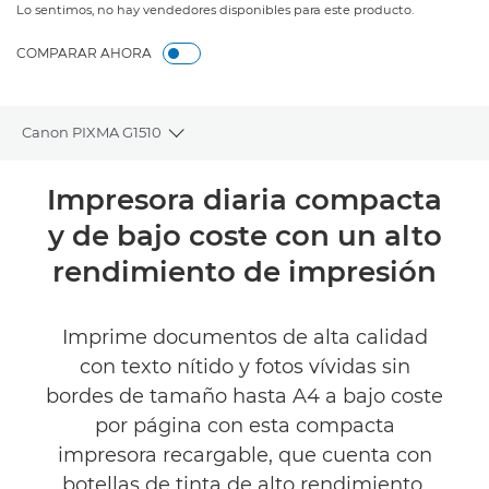
Lo sentimos, no hay vendedores disponibles para este producto.
COMPARAR AHORA
Canon PIXMA G1510
Toggle breadcrumbs
Descripción general
Impresora diaria compacta
y de bajo coste con un alto
Especificaciones
rendimiento de impresión
Valoraciones
Imprime documentos de alta calidad
Asistencia
con texto nítido y fotos vívidas sin
bordes de tamaño hasta A4 a bajo coste
COMPRAR TINTA
por página con esta compacta
impresora recargable, que cuenta con
botellas de tinta de alto rendimiento,