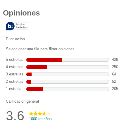
de
5
estrellas.
1000
reseñas