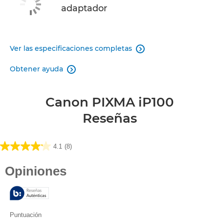
adaptador
Ver las especificaciones completas

Obtener ayuda

Canon PIXMA iP100
Reseñas
4.1
(8)
4.1
de
5
estrellas.
8
reseñas