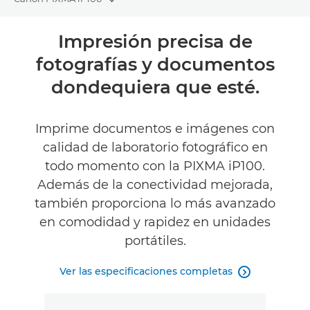
Toggle breadcrumbs
Descripción general
Impresión precisa de
fotografías y documentos
Especificaciones
dondequiera que esté.
Valoraciones
Imprime documentos e imágenes con
Asistencia
calidad de laboratorio fotográfico en
todo momento con la PIXMA iP100.
COMPRAR TINTA
Además de la conectividad mejorada,
también proporciona lo más avanzado
en comodidad y rapidez en unidades
portátiles.
Ver las especificaciones completas
