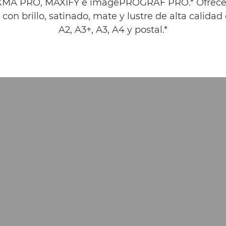
XMA PRO, MAXIFY e imagePROGRAF PRO.* Ofrec
o con brillo, satinado, mate y lustre de alta calida
A2, A3+, A3, A4 y postal.*