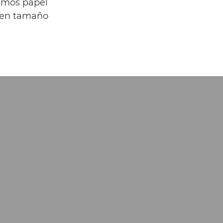
emos papel
d en tamaño