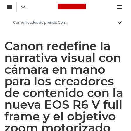
Canon Logo, back to
Comunicados de prensa: Centro de prensa de Canon
Activ
Canon
Canon redefine la
Centro de prensa
narrativa visual con
cámara en mano
para los creadores
de contenido con la
nueva EOS R6 V full
frame y el objetivo
zoom motorizado