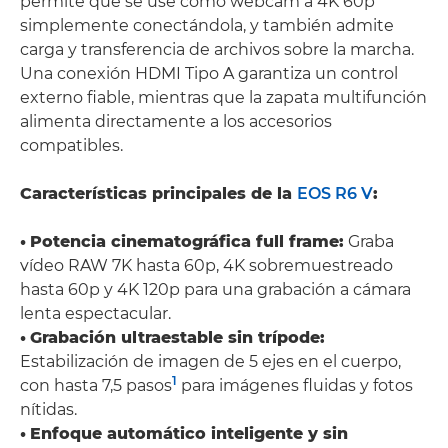
permite que se use como webcam a 4K 60p
simplemente conectándola, y también admite
carga y transferencia de archivos sobre la marcha.
Una conexión HDMI Tipo A garantiza un control
externo fiable, mientras que la zapata multifunción
alimenta directamente a los accesorios
compatibles.
Características principales de la
EOS R6 V
:
•
Potencia cinematográfica full frame:
Graba
vídeo RAW 7K hasta 60p, 4K sobremuestreado
hasta 60p y 4K 120p para una grabación a cámara
lenta espectacular.
•
Grabación ultraestable sin trípode:
Estabilización de imagen de 5 ejes en el cuerpo,
1
con hasta 7,5 pasos
para imágenes fluidas y fotos
nítidas.
•
Enfoque automático inteligente y sin